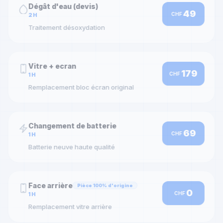
Dégât d'eau (devis)
49
CHF
2H
Traitement désoxydation
Vitre + ecran
179
CHF
1H
Remplacement bloc écran original
Changement de batterie
69
CHF
1H
Batterie neuve haute qualité
Face arrière
Pièce 100% d'origine
0
CHF
1H
Remplacement vitre arrière