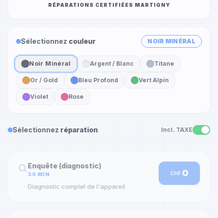
RÉPARATIONS CERTIFIÉES MARTIGNY
Sélectionnez
couleur
NOIR MINÉRAL
Noir Minéral
Argent / Blanc
Titane
Or / Gold
Bleu Profond
Vert Alpin
Violet
Rose
Sélectionnez
réparation
Incl. TAXE
Enquête (diagnostic)
0
CHF
30 MIN
Diagnostic complet de l'appareil