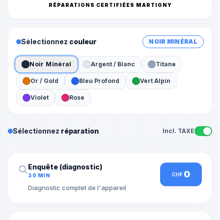
RÉPARATIONS CERTIFIÉES MARTIGNY
Sélectionnez
couleur
NOIR MINÉRAL
Noir Minéral
Argent / Blanc
Titane
Or / Gold
Bleu Profond
Vert Alpin
Violet
Rose
Sélectionnez
réparation
Incl. TAXE
Enquête (diagnostic)
0
CHF
30 MIN
Diagnostic complet de l'appareil