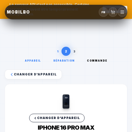
Le serveur API n'est pas accessible. Certains
services peuvent être temporairement
RÉESSAYER
MOBILBO
FR
indisponibles.
2
1
3
APPAREIL
RÉPARATION
COMMANDE
CHANGER D'APPAREIL
10:42
mobilbo.ch
A
iPhone 16 Pro Max
Apple
CHANGER D'APPAREIL
IPHONE 16 PRO MAX