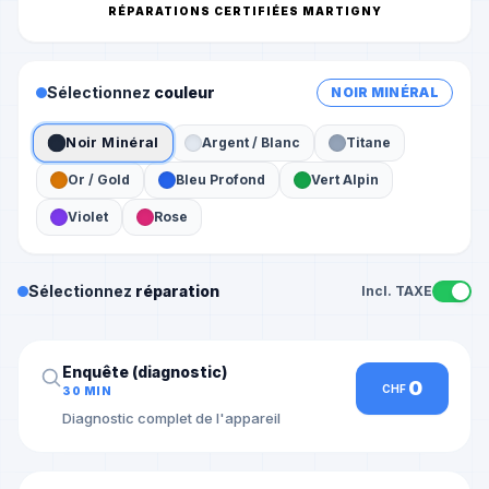
RÉPARATIONS CERTIFIÉES MARTIGNY
Sélectionnez
couleur
NOIR MINÉRAL
Noir Minéral
Argent / Blanc
Titane
Or / Gold
Bleu Profond
Vert Alpin
Violet
Rose
Sélectionnez
réparation
Incl. TAXE
Enquête (diagnostic)
0
CHF
30 MIN
Diagnostic complet de l'appareil