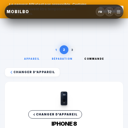
Le serveur API n'est pas accessible. Certains
services peuvent être temporairement
RÉESSAYER
MOBILBO
FR
indisponibles.
2
1
3
APPAREIL
RÉPARATION
COMMANDE
CHANGER D'APPAREIL
10:42
mobilbo.ch
A
iPhone 8
Apple
CHANGER D'APPAREIL
IPHONE 8