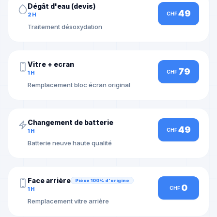
Dégât d'eau (devis)
49
CHF
2H
Traitement désoxydation
Vitre + ecran
79
CHF
1H
Remplacement bloc écran original
Changement de batterie
49
CHF
1H
Batterie neuve haute qualité
Face arrière
Pièce 100% d'origine
0
CHF
1H
Remplacement vitre arrière