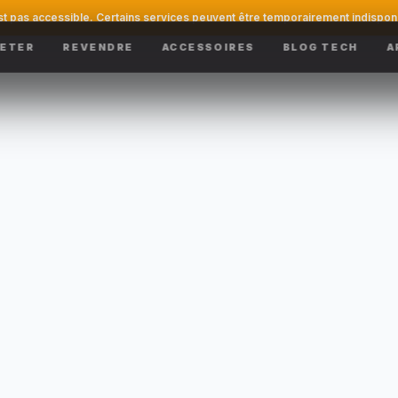
st pas accessible. Certains services peuvent être temporairement indispon
ETER
REVENDRE
ACCESSOIRES
BLOG TECH
A
1
2
3
APPAREIL
RÉPARATION
COMMANDE
eur