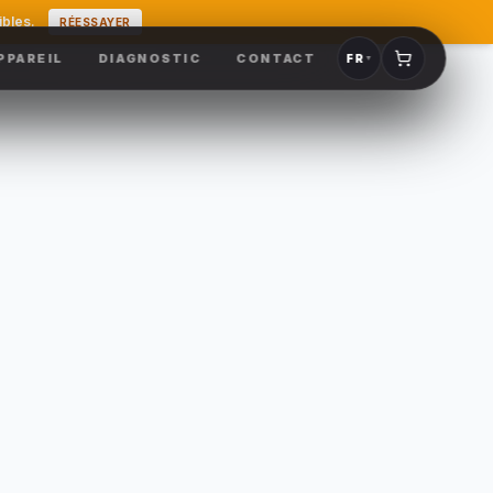
ibles.
RÉESSAYER
PPAREIL
DIAGNOSTIC
CONTACT
FR
▼