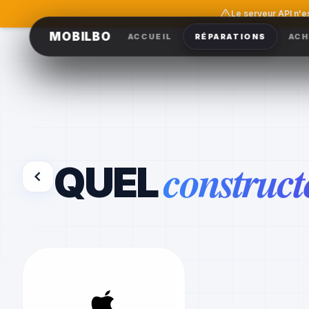
Le serveur API n'e
MOBILBO
ACCUEIL
RÉPARATIONS
ACH
construct
QUEL