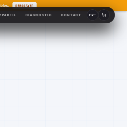
ibles.
RÉESSAYER
PPAREIL
DIAGNOSTIC
CONTACT
FR
▼