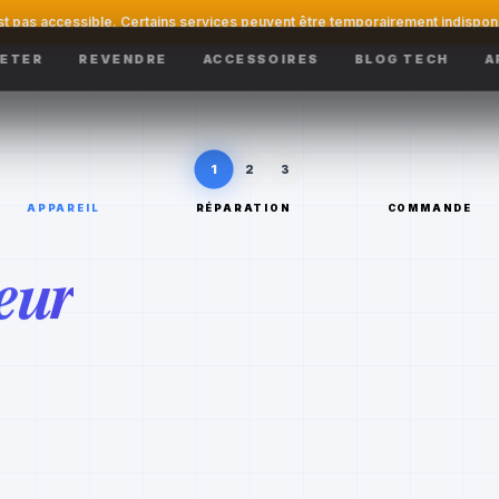
st pas accessible. Certains services peuvent être temporairement indispon
ETER
REVENDRE
ACCESSOIRES
BLOG TECH
A
1
2
3
APPAREIL
RÉPARATION
COMMANDE
eur