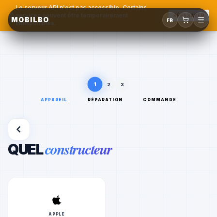
Le serveur API n'est pas accessible. Certains
services peuvent être temporairement
RÉESSAYER
MOBILBO
FR
indisponibles.
1
2
3
APPAREIL
RÉPARATION
COMMANDE
constructeur
QUEL
APPLE