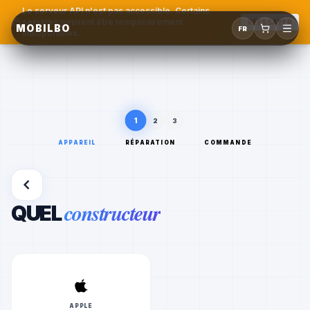
Le serveur API n'est pas accessible. Certains
services peuvent être temporairement
RÉESSAYER
MOBILBO
FR
indisponibles.
1
2
3
APPAREIL
RÉPARATION
COMMANDE
constructeur
QUEL
APPLE