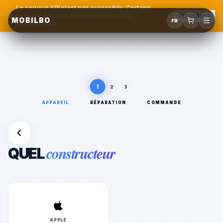
Le serveur API n'est pas accessible. Certains
services peuvent être temporairement
RÉESSAYER
MOBILBO
FR
indisponibles.
1
2
3
APPAREIL
RÉPARATION
COMMANDE
constructeur
QUEL
APPLE