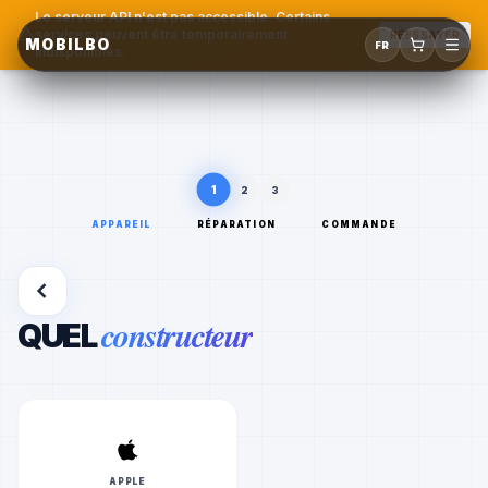
Le serveur API n'est pas accessible. Certains
services peuvent être temporairement
RÉESSAYER
MOBILBO
FR
indisponibles.
1
2
3
APPAREIL
RÉPARATION
COMMANDE
constructeur
QUEL
APPLE