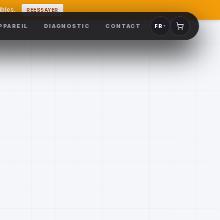
ibles.
RÉESSAYER
PPAREIL
DIAGNOSTIC
CONTACT
FR
▼