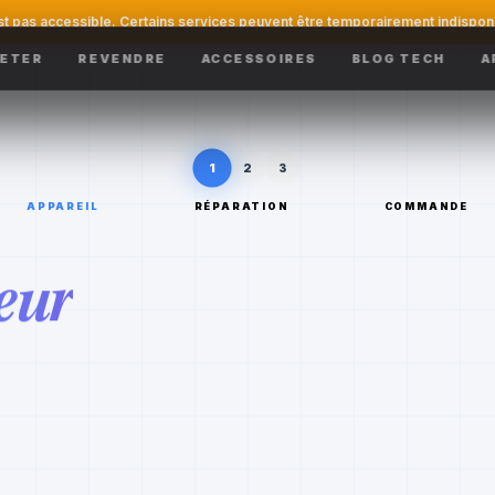
st pas accessible. Certains services peuvent être temporairement indispon
ETER
REVENDRE
ACCESSOIRES
BLOG TECH
A
1
2
3
APPAREIL
RÉPARATION
COMMANDE
eur