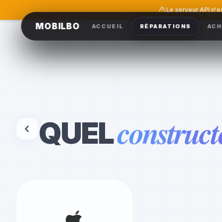
Le serveur API n'e
MOBILBO
ACCUEIL
RÉPARATIONS
ACH
construct
QUEL