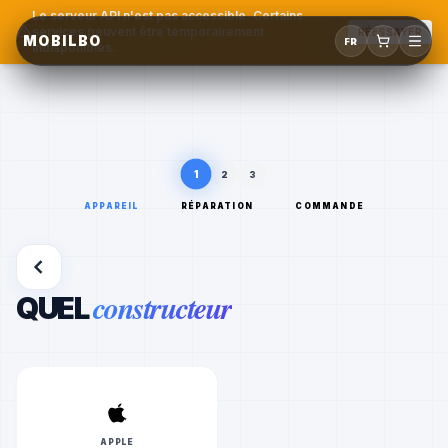
Le serveur API n'est pas accessible. Certains
services peuvent être temporairement
RÉESSAYER
MOBILBO
FR
indisponibles.
1
2
3
APPAREIL
RÉPARATION
COMMANDE
constructeur
QUEL
APPLE