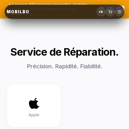
Le serveur API n'est pas accessible. Certains
services peuvent être temporairement
RÉESSAYER
MOBILBO
FR
indisponibles.
Service de Réparation.
Précision. Rapidité. Fiabilité.
Apple