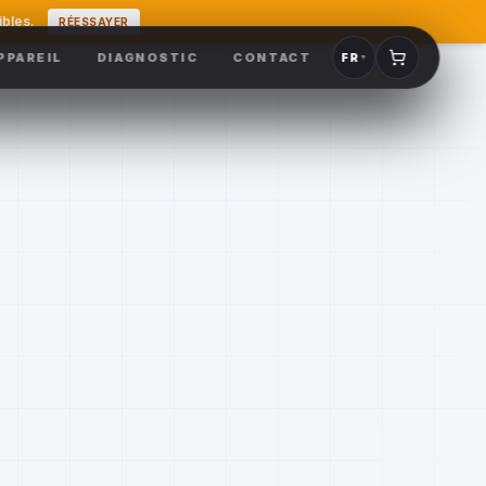
ibles.
RÉESSAYER
PPAREIL
DIAGNOSTIC
CONTACT
FR
▼