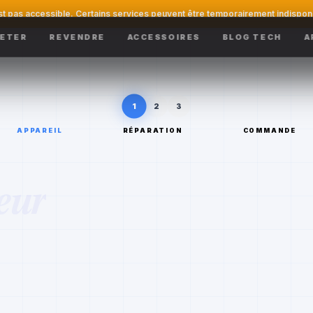
st pas accessible. Certains services peuvent être temporairement indispon
ETER
REVENDRE
ACCESSOIRES
BLOG TECH
A
1
2
3
APPAREIL
RÉPARATION
COMMANDE
eur