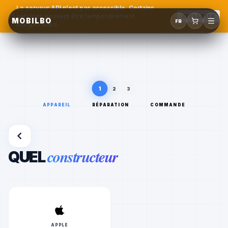
Le serveur API n'est pas accessible. Certains
services peuvent être temporairement
RÉESSAYER
MOBILBO
FR
indisponibles.
1
2
3
APPAREIL
RÉPARATION
COMMANDE
constructeur
QUEL
APPLE