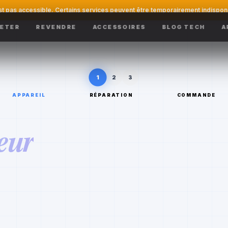
st pas accessible. Certains services peuvent être temporairement indispon
ETER
REVENDRE
ACCESSOIRES
BLOG TECH
A
1
2
3
APPAREIL
RÉPARATION
COMMANDE
eur