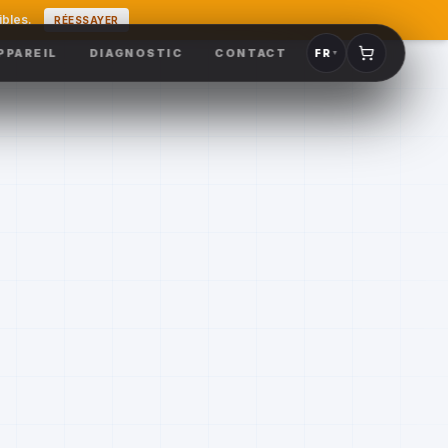
ibles.
RÉESSAYER
PPAREIL
DIAGNOSTIC
CONTACT
FR
▼