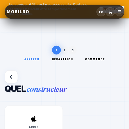
Le serveur API n'est pas accessible. Certains
services peuvent être temporairement
RÉESSAYER
MOBILBO
FR
indisponibles.
1
2
3
APPAREIL
RÉPARATION
COMMANDE
constructeur
QUEL
APPLE