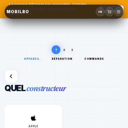
Le serveur API n'est pas accessible. Certains
services peuvent être temporairement
RÉESSAYER
MOBILBO
FR
indisponibles.
1
2
3
APPAREIL
RÉPARATION
COMMANDE
constructeur
QUEL
APPLE