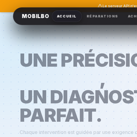
Le serveur API n'e
MOBILBO
ACCUEIL
RÉPARATIONS
ACH
UNE PRÉCISI
CÉLESTE
,
UN DIAGNOS
PARFAIT.
Chaque intervention est guidée par une exigence d
de diagnostic parfait. Plongez dans l'esthétique bl