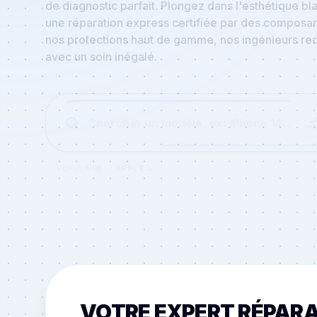
une réparation express certifiée par des composant
nos protections haut de gamme, nos ingénieurs red
avec un soin inégalé.
Chercher un modèle, ex: iPhone 14...
POPULAIRE :
APPLE
→
VOTRE EXPERT RÉPAR