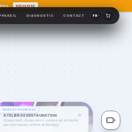
ibles.
RÉESSAYER
PPAREIL
DIAGNOSTIC
CONTACT
FR
▼
MOBILBO
SHOWCASE
ATELIER DE RESTAURATION
Chaque outil, chaque micro-soudure est orchestré
par notre équipe certifiée de
Martigny
.