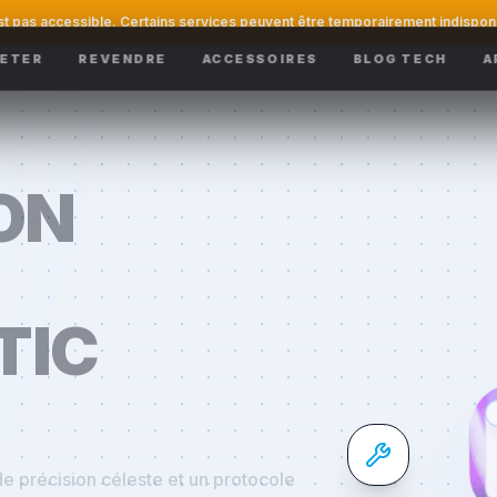
st pas accessible. Certains services peuvent être temporairement indispon
ETER
REVENDRE
ACCESSOIRES
BLOG TECH
A
ON
TIC
e précision céleste et un protocole
anche et azur épurée : que ce soit pour