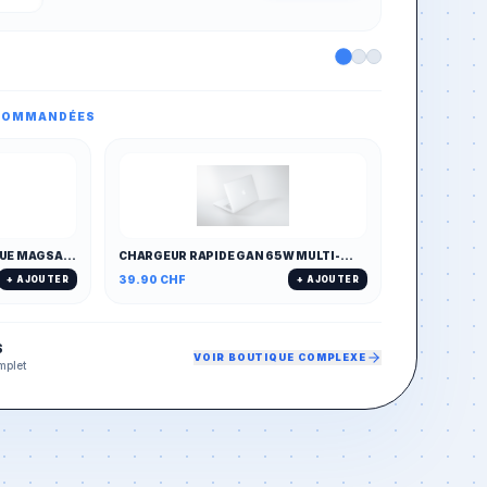
ECOMMANDÉES
UE MAGSAFE
CHARGEUR RAPIDE GAN 65W MULTI-
PORTS (PD/QC)
39.90
CHF
+ AJOUTER
+ AJOUTER
S
VOIR BOUTIQUE COMPLEXE
mplet