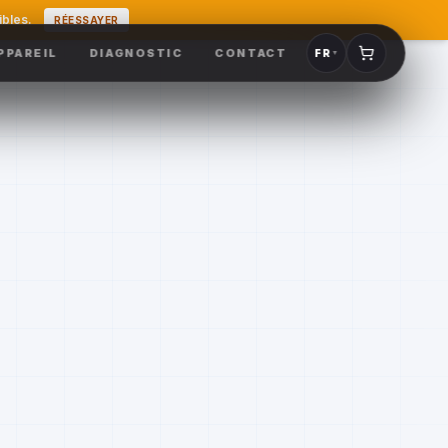
ibles.
RÉESSAYER
PPAREIL
DIAGNOSTIC
CONTACT
FR
▼