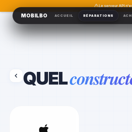
Le serveur API n'e
MOBILBO
ACCUEIL
RÉPARATIONS
ACH
construct
QUEL