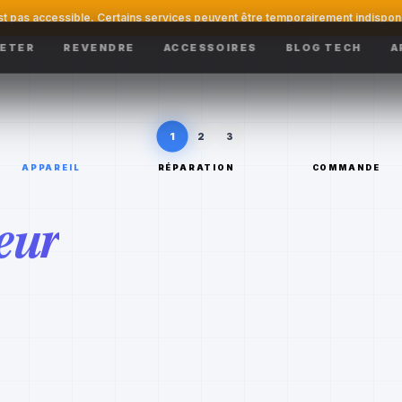
st pas accessible. Certains services peuvent être temporairement indispon
ETER
REVENDRE
ACCESSOIRES
BLOG TECH
A
1
2
3
APPAREIL
RÉPARATION
COMMANDE
eur