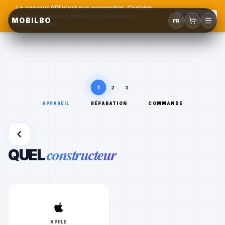
Le serveur API n'est pas accessible. Certains
services peuvent être temporairement
RÉESSAYER
MOBILBO
FR
indisponibles.
1
2
3
APPAREIL
RÉPARATION
COMMANDE
constructeur
QUEL
APPLE