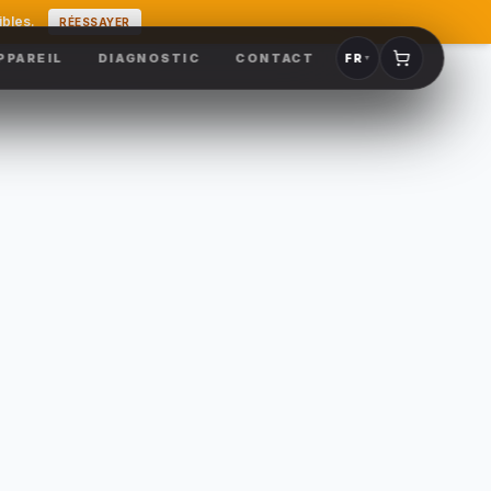
ibles.
RÉESSAYER
PPAREIL
DIAGNOSTIC
CONTACT
FR
▼