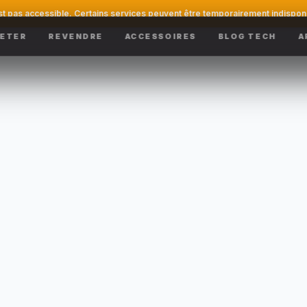
st pas accessible. Certains services peuvent être temporairement indispon
ETER
REVENDRE
ACCESSOIRES
BLOG TECH
A
1
2
3
APPAREIL
RÉPARATION
COMMANDE
eur